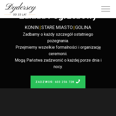
Całodobowy
Zakład Pogrzebowy
KONIN
|
STARE MIASTO
|
GOLINA
Zadbamy o każdy szczegół ostatniego
pożegnania.
Przejmiemy wszelkie formalności i organizację
ceremonii.
Mogą Państwa zadzwonić o każdej porze dnia i
nocy.
ZADZWOŃ: 603 256 728