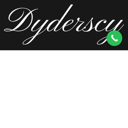
ul. Wierzbowa 13, 62-571 Stare Miasto
kom.
603 256 728
tel.
63 241 66 69
ul. Staromorzysławska 8C, 62-510 Konin
kom.
603 256 728
ul. Kopernika 2, 62-590 Golina
kom.
603 256 728