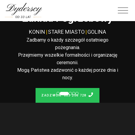
Całodobowy
Zakład Pogrzebowy
KONIN
|
STARE MIASTO
|
GOLINA
Zadbamy o każdy szczegół ostatniego
pożegnania.
Przejmiemy wszelkie formalności i organizację
ceremonii.
Mogą Państwa zadzwonić o każdej porze dnia i
nocy.
ZADZWOŃ: 603 256 728