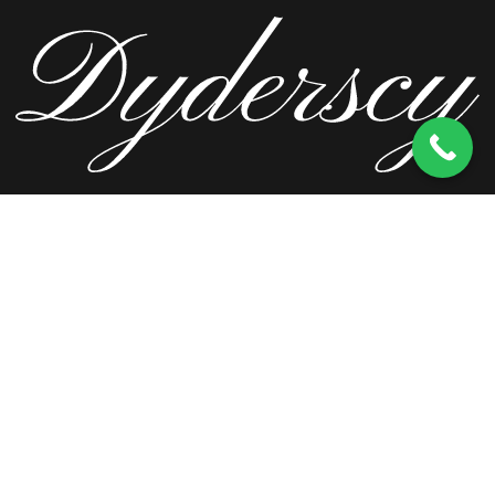
ul. Wierzbowa 13, 62-571 Stare Miasto
kom.
603 256 728
tel.
63 241 66 69
ul. Staromorzysławska 8C, 62-510 Konin
kom.
603 256 728
ul. Kopernika 2, 62-590 Golina
kom.
603 256 728