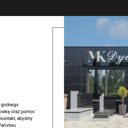
i godnego
opiekę oraz pomoc
 kontakt, abyśmy
 Państwu