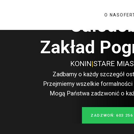
O NAS
OFER
Całodo
Zakład Pog
KONIN
|
STARE MIA
Zadbamy o każdy szczegół ost
Przejmiemy wszelkie formalności i
Mogą Państwa zadzwonić o każde
ZADZWOŃ: 603 256