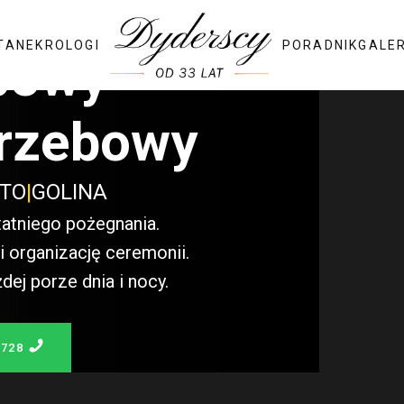
TA
NEKROLOGI
PORADNIK
GALE
bowy
rzebowy
STO
|
GOLINA
atniego pożegnania.
 organizację ceremonii.
j porze dnia i nocy.
 728