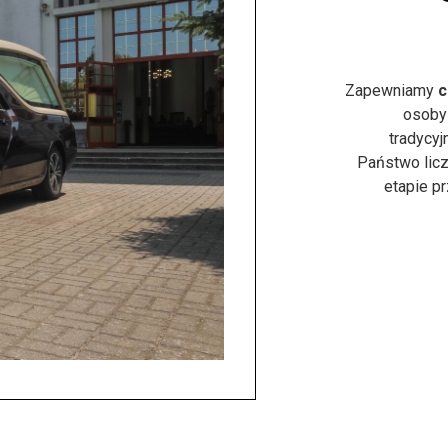
Zapewniamy
c
osoby
tradycyj
Państwo licz
etapie p