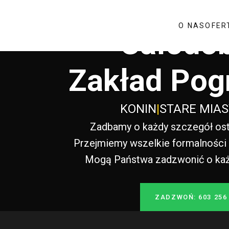
O NAS
OFER
Całodo
Zakład Pog
KONIN
|
STARE MIA
Zadbamy o każdy szczegół ost
Przejmiemy wszelkie formalności i
Mogą Państwa zadzwonić o każde
ZADZWOŃ: 603 256