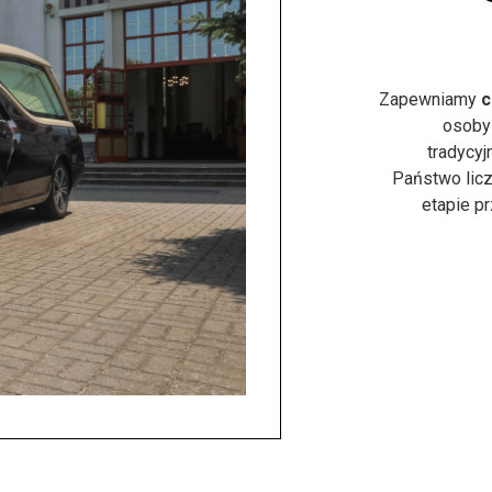
Zapewniamy
c
osoby
tradycyj
Państwo licz
etapie p