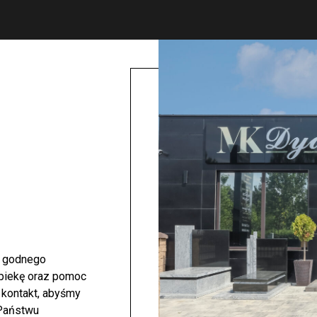
i godnego
opiekę oraz pomoc
 kontakt, abyśmy
 Państwu