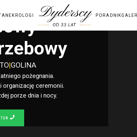
TA
NEKROLOGI
PORADNIK
GALE
bowy
rzebowy
STO
|
GOLINA
atniego pożegnania.
 organizację ceremonii.
j porze dnia i nocy.
 728