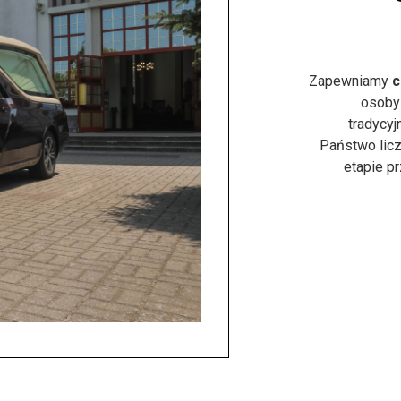
Zapewniamy
c
osoby
tradycyj
Państwo licz
etapie p