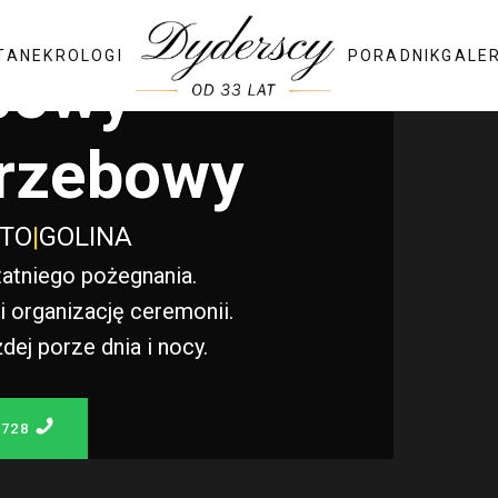
TA
NEKROLOGI
PORADNIK
GALE
bowy
rzebowy
STO
|
GOLINA
atniego pożegnania.
 organizację ceremonii.
j porze dnia i nocy.
 728