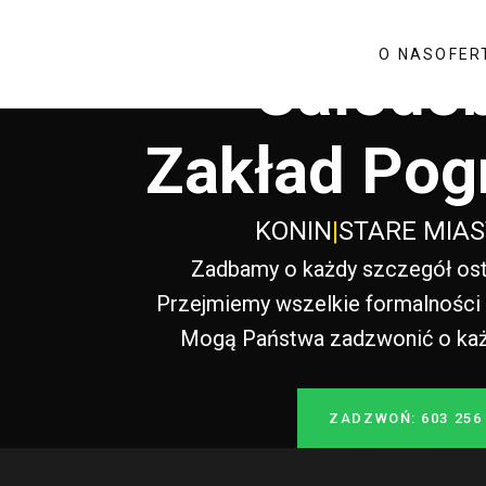
O NAS
OFER
Całodo
Zakład Pog
KONIN
|
STARE MIA
Zadbamy o każdy szczegół ost
Przejmiemy wszelkie formalności i
Mogą Państwa zadzwonić o każde
ZADZWOŃ: 603 256