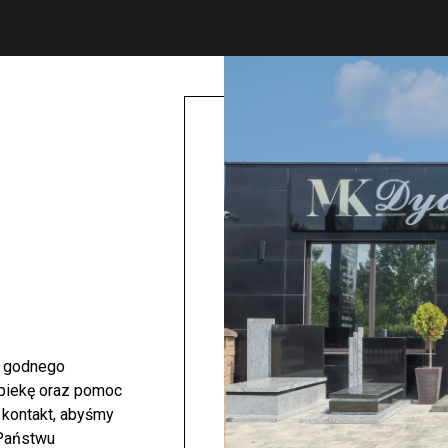
i godnego
opiekę oraz pomoc
 kontakt, abyśmy
 Państwu