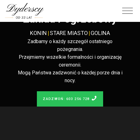
Całodobowy
Zakład Pogrzebowy
KONIN
|
STARE MIASTO
|
GOLINA
Zadbamy o każdy szczegół ostatniego
pożegnania.
Przejmiemy wszelkie formalności i organizację
ceremonii.
Mogą Państwa zadzwonić o każdej porze dnia i
nocy.
ZADZWOŃ: 603 256 728