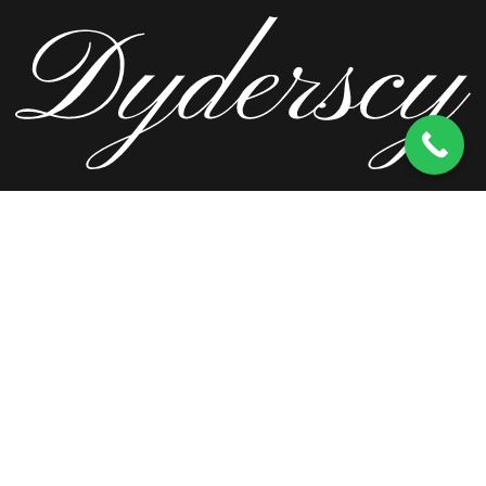
ul. Wierzbowa 13, 62-571 Stare Miasto
kom.
603 256 728
tel.
63 241 66 69
ul. Staromorzysławska 8C, 62-510 Konin
kom.
603 256 728
ul. Kopernika 2, 62-590 Golina
kom.
603 256 728