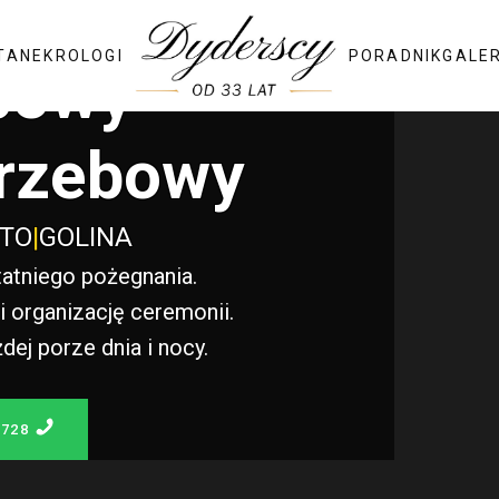
TA
NEKROLOGI
PORADNIK
GALE
bowy
rzebowy
STO
|
GOLINA
atniego pożegnania.
 organizację ceremonii.
j porze dnia i nocy.
 728