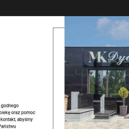
i godnego
opiekę oraz pomoc
 kontakt, abyśmy
 Państwu