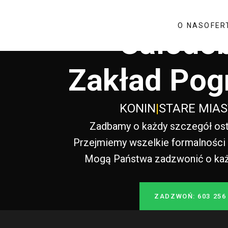
O NAS
OFER
Całodo
Zakład Pog
KONIN
|
STARE MIA
Zadbamy o każdy szczegół ost
Przejmiemy wszelkie formalności i
Mogą Państwa zadzwonić o każde
ZADZWOŃ: 603 256