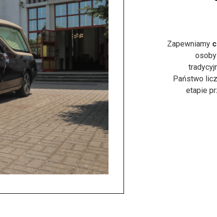
Zapewniamy
c
osoby
tradycyj
Państwo licz
etapie p