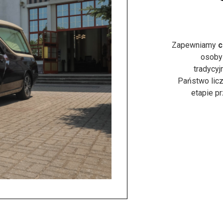
Zapewniamy
c
osoby
tradycyj
Państwo licz
etapie p