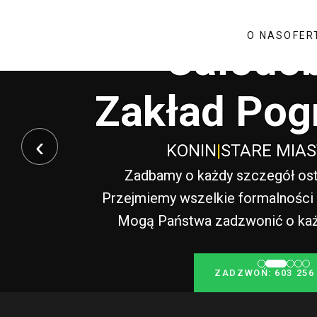
O NAS
OFER
Całodo
Zakład Pog
‹
KONIN
|
STARE MIA
Zadbamy o każdy szczegół ost
Przejmiemy wszelkie formalności i
Mogą Państwa zadzwonić o każde
ZADZWOŃ: 603 256