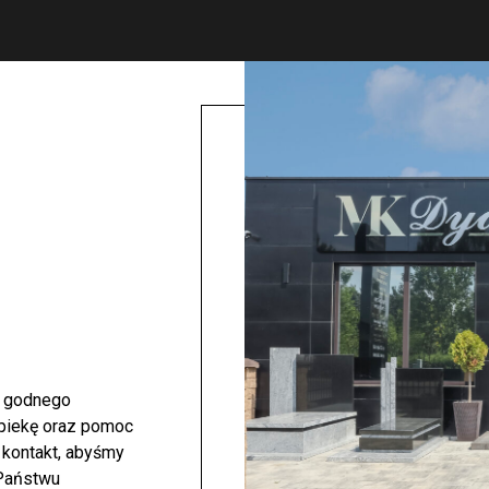
i godnego
opiekę oraz pomoc
 kontakt, abyśmy
 Państwu