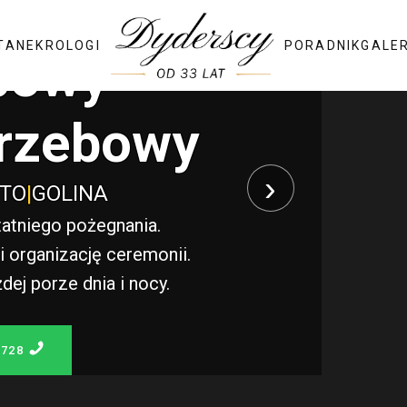
TA
NEKROLOGI
PORADNIK
GALE
bowy
rzebowy
›
STO
|
GOLINA
atniego pożegnania.
 organizację ceremonii.
j porze dnia i nocy.
 728