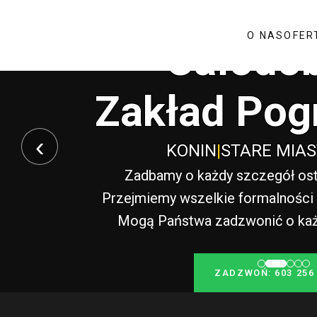
O NAS
OFER
Całodo
Zakład Pog
‹
KONIN
|
STARE MIA
Zadbamy o każdy szczegół ost
Przejmiemy wszelkie formalności i
Mogą Państwa zadzwonić o każde
ZADZWOŃ: 603 256