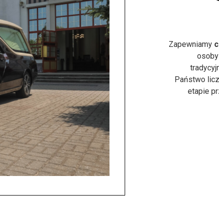
Zapewniamy
c
osoby
tradycyj
Państwo licz
etapie p