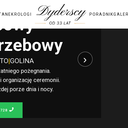
TA
NEKROLOGI
PORADNIK
GALE
bowy
rzebowy
›
STO
|
GOLINA
atniego pożegnania.
 organizację ceremonii.
j porze dnia i nocy.
 728