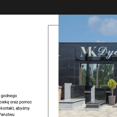
i godnego
opiekę oraz pomoc
 kontakt, abyśmy
 Państwu