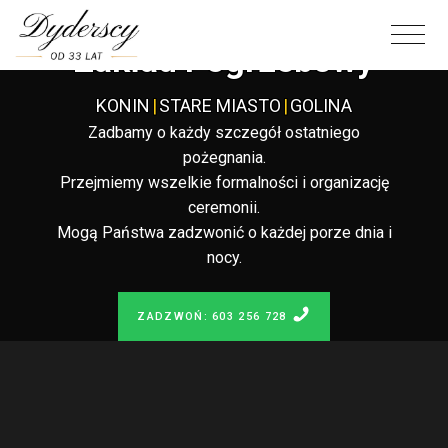
Całodobowy
Zakład Pogrzebowy
KONIN
|
STARE MIASTO
|
GOLINA
Zadbamy o każdy szczegół ostatniego
pożegnania.
Przejmiemy wszelkie formalności i organizację
ceremonii.
Mogą Państwa zadzwonić o każdej porze dnia i
nocy.
ZADZWOŃ: 603 256 728