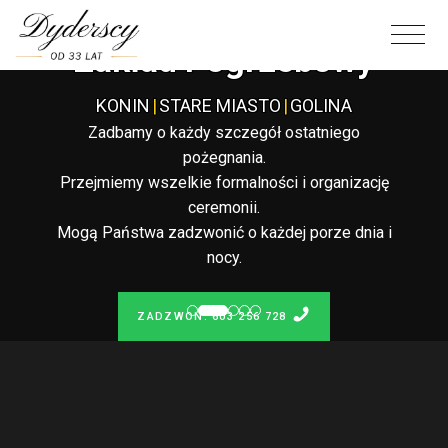
Całodobowy
Zakład Pogrzebowy
KONIN
|
STARE MIASTO
|
GOLINA
Zadbamy o każdy szczegół ostatniego
pożegnania.
Przejmiemy wszelkie formalności i organizację
ceremonii.
Mogą Państwa zadzwonić o każdej porze dnia i
nocy.
ZADZWOŃ: 603 256 728