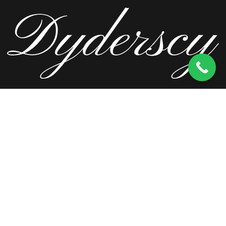
ul. Wierzbowa 13, 62-571 Stare Miasto
kom.
603 256 728
tel.
63 241 66 69
ul. Staromorzysławska 8C, 62-510 Konin
kom.
603 256 728
ul. Kopernika 2, 62-590 Golina
kom.
603 256 728