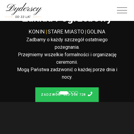
Całodobowy
Zakład Pogrzebowy
KONIN
|
STARE MIASTO
|
GOLINA
Zadbamy o każdy szczegół ostatniego
pożegnania.
Przejmiemy wszelkie formalności i organizację
ceremonii.
Mogą Państwa zadzwonić o każdej porze dnia i
nocy.
ZADZWOŃ: 603 256 728