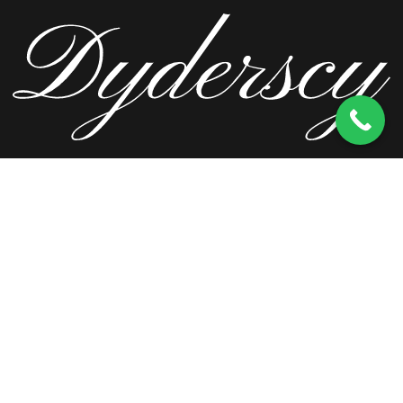
ul. Wierzbowa 13, 62-571 Stare Miasto
kom.
603 256 728
tel.
63 241 66 69
ul. Staromorzysławska 8C, 62-510 Konin
kom.
603 256 728
ul. Kopernika 2, 62-590 Golina
kom.
603 256 728