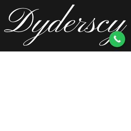
ul. Wierzbowa 13, 62-571 Stare Miasto
kom.
603 256 728
tel.
63 241 66 69
ul. Staromorzysławska 8C, 62-510 Konin
kom.
603 256 728
ul. Kopernika 2, 62-590 Golina
kom.
603 256 728