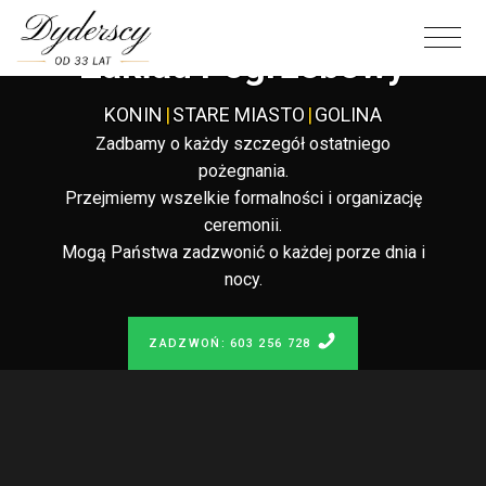
Całodobowy
Zakład Pogrzebowy
KONIN
|
STARE MIASTO
|
GOLINA
Zadbamy o każdy szczegół ostatniego
pożegnania.
Przejmiemy wszelkie formalności i organizację
ceremonii.
Mogą Państwa zadzwonić o każdej porze dnia i
nocy.
ZADZWOŃ: 603 256 728