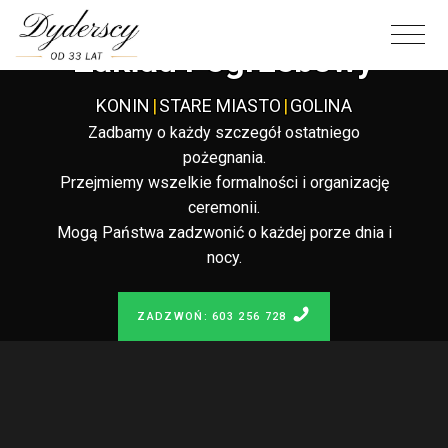
Całodobowy
Zakład Pogrzebowy
KONIN
|
STARE MIASTO
|
GOLINA
Zadbamy o każdy szczegół ostatniego
pożegnania.
Przejmiemy wszelkie formalności i organizację
ceremonii.
Mogą Państwa zadzwonić o każdej porze dnia i
nocy.
ZADZWOŃ: 603 256 728