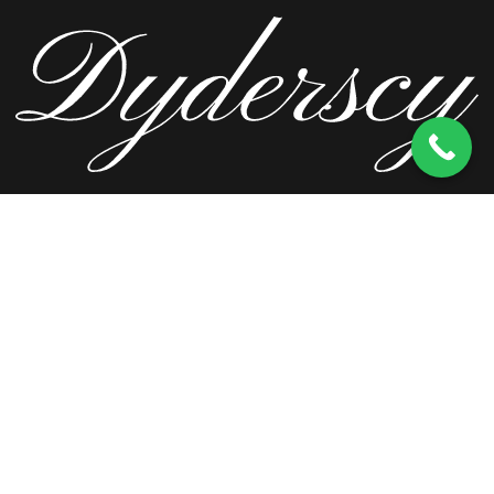
ul. Wierzbowa 13, 62-571 Stare Miasto
kom.
603 256 728
tel.
63 241 66 69
ul. Staromorzysławska 8C, 62-510 Konin
kom.
603 256 728
ul. Kopernika 2, 62-590 Golina
kom.
603 256 728