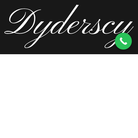
ul. Wierzbowa 13, 62-571 Stare Miasto
kom.
603 256 728
tel.
63 241 66 69
ul. Staromorzysławska 8C, 62-510 Konin
kom.
603 256 728
ul. Kopernika 2, 62-590 Golina
kom.
603 256 728