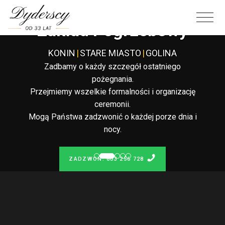
Całodobowy
Zakład Pogrzebowy
KONIN
|
STARE MIASTO
|
GOLINA
Zadbamy o każdy szczegół ostatniego
pożegnania.
Przejmiemy wszelkie formalności i organizację
ceremonii.
Mogą Państwa zadzwonić o każdej porze dnia i
nocy.
ZADZWOŃ: 603 256 728