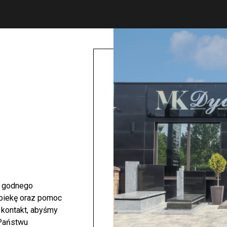
i godnego
opiekę oraz pomoc
 kontakt, abyśmy
 Państwu