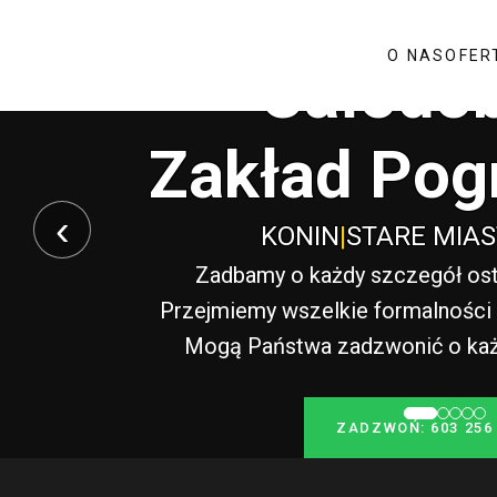
O NAS
OFER
Całodo
Zakład Pog
‹
KONIN
|
STARE MIA
Zadbamy o każdy szczegół ost
Przejmiemy wszelkie formalności i
Mogą Państwa zadzwonić o każde
ZADZWOŃ: 603 256