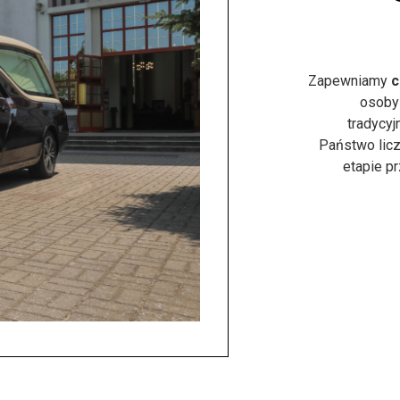
Zapewniamy
c
osoby
tradycyj
Państwo licz
etapie p