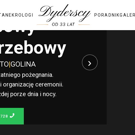
TA
NEKROLOGI
PORADNIK
GALE
bowy
rzebowy
›
STO
|
GOLINA
atniego pożegnania.
 organizację ceremonii.
j porze dnia i nocy.
 728