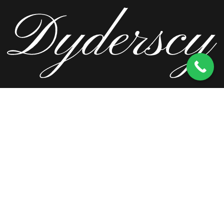
ul. Wierzbowa 13, 62-571 Stare Miasto
kom.
603 256 728
tel.
63 241 66 69
ul. Staromorzysławska 8C, 62-510 Konin
kom.
603 256 728
ul. Kopernika 2, 62-590 Golina
kom.
603 256 728