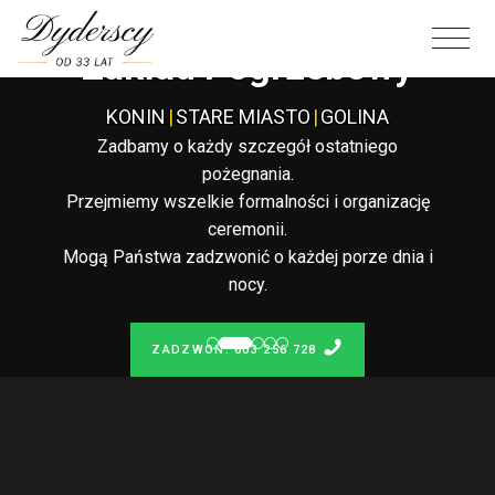
Całodobowy
Zakład Pogrzebowy
KONIN
|
STARE MIASTO
|
GOLINA
Zadbamy o każdy szczegół ostatniego
pożegnania.
Przejmiemy wszelkie formalności i organizację
ceremonii.
Mogą Państwa zadzwonić o każdej porze dnia i
nocy.
ZADZWOŃ: 603 256 728