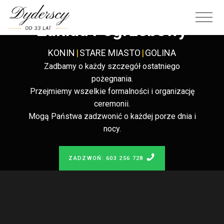
Całodobowy
Zakład Pogrzebowy
KONIN
|
STARE MIASTO
|
GOLINA
Zadbamy o każdy szczegół ostatniego
pożegnania.
Przejmiemy wszelkie formalności i organizację
ceremonii.
Mogą Państwa zadzwonić o każdej porze dnia i
nocy.
ZADZWOŃ: 603 256 728