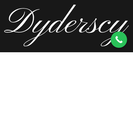
ul. Wierzbowa 13, 62-571 Stare Miasto
kom.
603 256 728
tel.
63 241 66 69
ul. Staromorzysławska 8C, 62-510 Konin
kom.
603 256 728
ul. Kopernika 2, 62-590 Golina
kom.
603 256 728