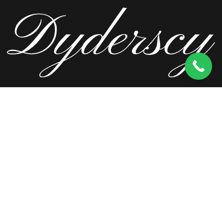
ul. Wierzbowa 13, 62-571 Stare Miasto
kom.
603 256 728
tel.
63 241 66 69
ul. Staromorzysławska 8C, 62-510 Konin
kom.
603 256 728
ul. Kopernika 2, 62-590 Golina
kom.
603 256 728