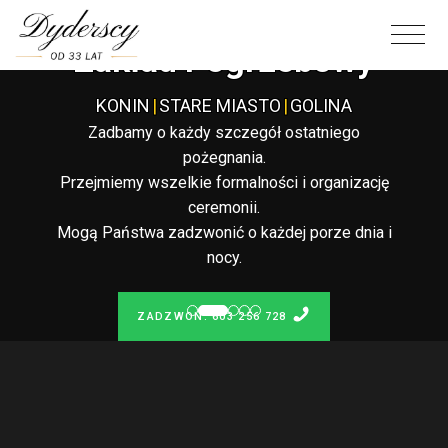
Całodobowy
Zakład Pogrzebowy
KONIN
|
STARE MIASTO
|
GOLINA
Zadbamy o każdy szczegół ostatniego
pożegnania.
Przejmiemy wszelkie formalności i organizację
ceremonii.
Mogą Państwa zadzwonić o każdej porze dnia i
nocy.
ZADZWOŃ: 603 256 728