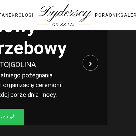
TA
NEKROLOGI
PORADNIK
GALE
bowy
rzebowy
›
STO
|
GOLINA
atniego pożegnania.
 organizację ceremonii.
j porze dnia i nocy.
 728