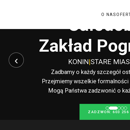
O NAS
OFER
Całodo
Zakład Pog
‹
KONIN
|
STARE MIA
Zadbamy o każdy szczegół ost
Przejmiemy wszelkie formalności i
Mogą Państwa zadzwonić o każde
ZADZWOŃ: 603 256