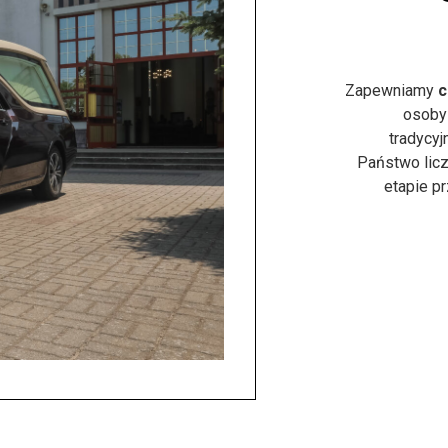
Zapewniamy
c
osoby
tradycyj
Państwo licz
etapie p