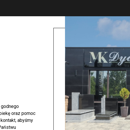
i godnego
opiekę oraz pomoc
 kontakt, abyśmy
 Państwu