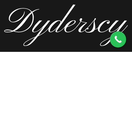
ul. Wierzbowa 13, 62-571 Stare Miasto
kom.
603 256 728
tel.
63 241 66 69
ul. Staromorzysławska 8C, 62-510 Konin
kom.
603 256 728
ul. Kopernika 2, 62-590 Golina
kom.
603 256 728