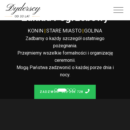
Całodobowy
Zakład Pogrzebowy
KONIN
|
STARE MIASTO
|
GOLINA
Zadbamy o każdy szczegół ostatniego
pożegnania.
Przejmiemy wszelkie formalności i organizację
ceremonii.
Mogą Państwa zadzwonić o każdej porze dnia i
nocy.
ZADZWOŃ: 603 256 728