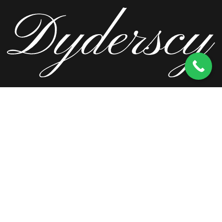
ul. Wierzbowa 13, 62-571 Stare Miasto
kom.
603 256 728
tel.
63 241 66 69
ul. Staromorzysławska 8C, 62-510 Konin
kom.
603 256 728
ul. Kopernika 2, 62-590 Golina
kom.
603 256 728