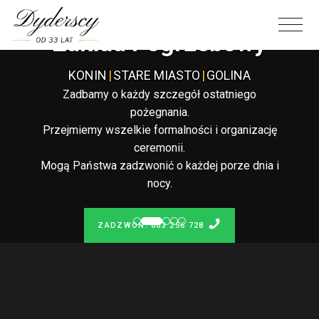
Całodobowy
Zakład Pogrzebowy
KONIN
|
STARE MIASTO
|
GOLINA
Zadbamy o każdy szczegół ostatniego
pożegnania.
Przejmiemy wszelkie formalności i organizację
ceremonii.
Mogą Państwa zadzwonić o każdej porze dnia i
nocy.
ZADZWOŃ: 603 256 728