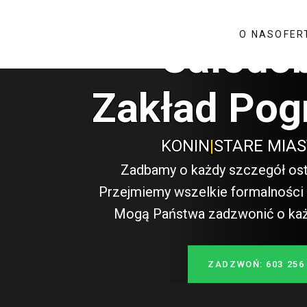
O NAS
OFER
Całodo
Zakład Pog
KONIN
|
STARE MIA
Zadbamy o każdy szczegół ost
Przejmiemy wszelkie formalności i
Mogą Państwa zadzwonić o każde
ZADZWOŃ: 603 256