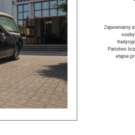
Zapewniamy
c
osoby
tradycyj
Państwo licz
etapie p