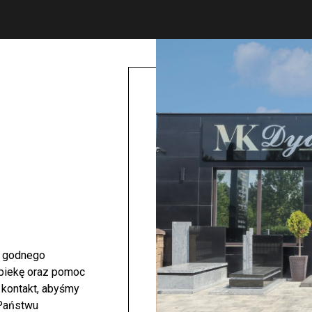
i godnego
opiekę oraz pomoc
 kontakt, abyśmy
 Państwu