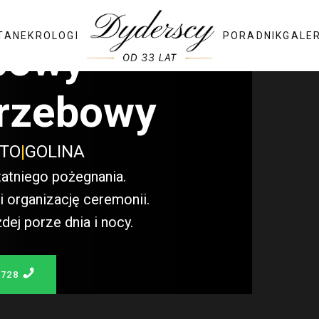
TA
NEKROLOGI
PORADNIK
GALE
bowy
rzebowy
STO
|
GOLINA
atniego pożegnania.
 organizację ceremonii.
j porze dnia i nocy.
 728