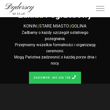
Całodobowy
Zakład Pogrzebowy
KONIN
|
STARE MIASTO
|
GOLINA
Zadbamy o każdy szczegół ostatniego
pożegnania.
Przejmiemy wszelkie formalności i organizację
ceremonii.
Mogą Państwa zadzwonić o każdej porze dnia i
nocy.
ZADZWOŃ: 603 256 728