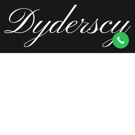
ul. Wierzbowa 13, 62-571 Stare Miasto
kom.
603 256 728
tel.
63 241 66 69
ul. Staromorzysławska 8C, 62-510 Konin
kom.
603 256 728
ul. Kopernika 2, 62-590 Golina
kom.
603 256 728