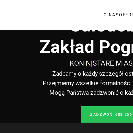
O NAS
OFER
Całodo
Zakład Pog
KONIN
|
STARE MIA
Zadbamy o każdy szczegół ost
Przejmiemy wszelkie formalności i
Mogą Państwa zadzwonić o każde
ZADZWOŃ: 603 256