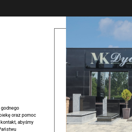
i godnego
opiekę oraz pomoc
 kontakt, abyśmy
 Państwu