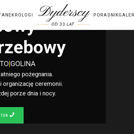
TA
NEKROLOGI
PORADNIK
GALE
bowy
rzebowy
STO
|
GOLINA
atniego pożegnania.
 organizację ceremonii.
j porze dnia i nocy.
 728