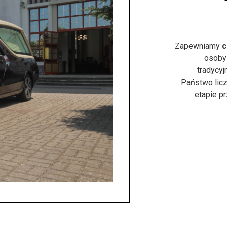
Zapewniamy
c
osoby
tradycyj
Państwo licz
etapie p