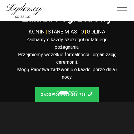
Całodobowy
Zakład Pogrzebowy
KONIN
|
STARE MIASTO
|
GOLINA
Zadbamy o każdy szczegół ostatniego
pożegnania.
Przejmiemy wszelkie formalności i organizację
ceremonii.
Mogą Państwa zadzwonić o każdej porze dnia i
nocy.
ZADZWOŃ: 603 256 728