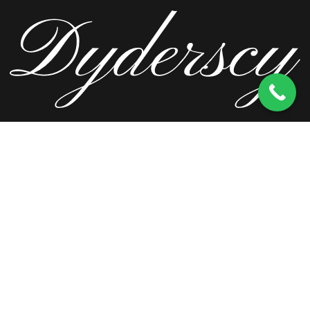
ul. Wierzbowa 13, 62-571 Stare Miasto
kom.
603 256 728
tel.
63 241 66 69
ul. Staromorzysławska 8C, 62-510 Konin
kom.
603 256 728
ul. Kopernika 2, 62-590 Golina
kom.
603 256 728