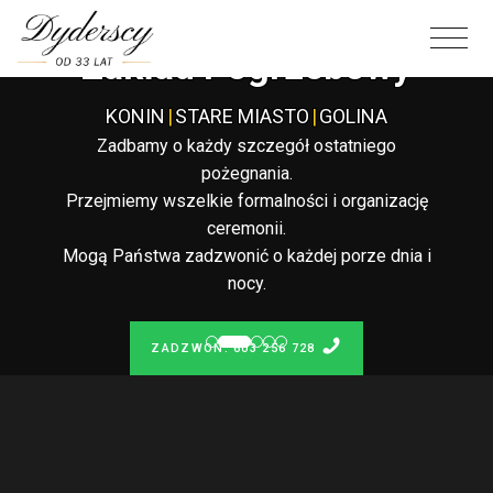
Całodobowy
Zakład Pogrzebowy
KONIN
|
STARE MIASTO
|
GOLINA
Zadbamy o każdy szczegół ostatniego
pożegnania.
Przejmiemy wszelkie formalności i organizację
ceremonii.
Mogą Państwa zadzwonić o każdej porze dnia i
nocy.
ZADZWOŃ: 603 256 728