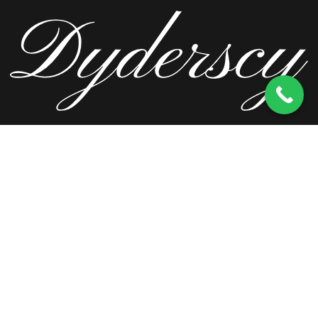
ul. Wierzbowa 13, 62-571 Stare Miasto
kom.
603 256 728
tel.
63 241 66 69
ul. Staromorzysławska 8C, 62-510 Konin
kom.
603 256 728
ul. Kopernika 2, 62-590 Golina
kom.
603 256 728