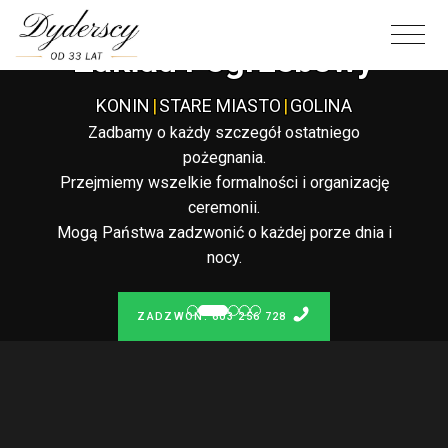
Całodobowy
Zakład Pogrzebowy
KONIN
|
STARE MIASTO
|
GOLINA
Zadbamy o każdy szczegół ostatniego
pożegnania.
Przejmiemy wszelkie formalności i organizację
ceremonii.
Mogą Państwa zadzwonić o każdej porze dnia i
nocy.
ZADZWOŃ: 603 256 728