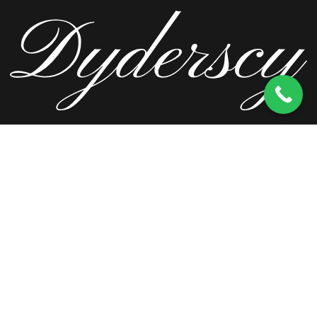
ul. Wierzbowa 13, 62-571 Stare Miasto
kom.
603 256 728
tel.
63 241 66 69
ul. Staromorzysławska 8C, 62-510 Konin
kom.
603 256 728
ul. Kopernika 2, 62-590 Golina
kom.
603 256 728