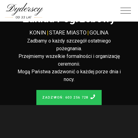
Całodobowy
Zakład Pogrzebowy
KONIN
|
STARE MIASTO
|
GOLINA
Zadbamy o każdy szczegół ostatniego
pożegnania.
Przejmiemy wszelkie formalności i organizację
ceremonii.
Mogą Państwa zadzwonić o każdej porze dnia i
nocy.
ZADZWOŃ: 603 256 728