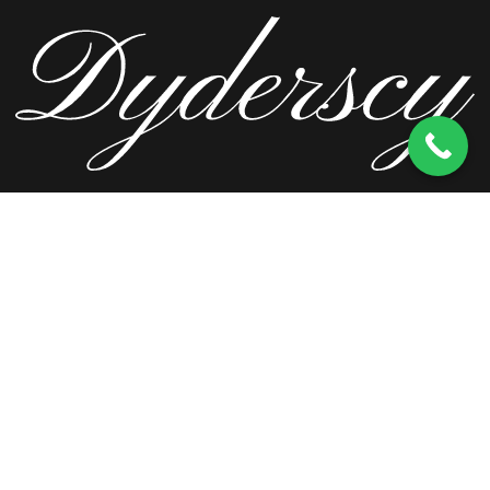
ul. Wierzbowa 13, 62-571 Stare Miasto
kom.
603 256 728
tel.
63 241 66 69
ul. Staromorzysławska 8C, 62-510 Konin
kom.
603 256 728
ul. Kopernika 2, 62-590 Golina
kom.
603 256 728