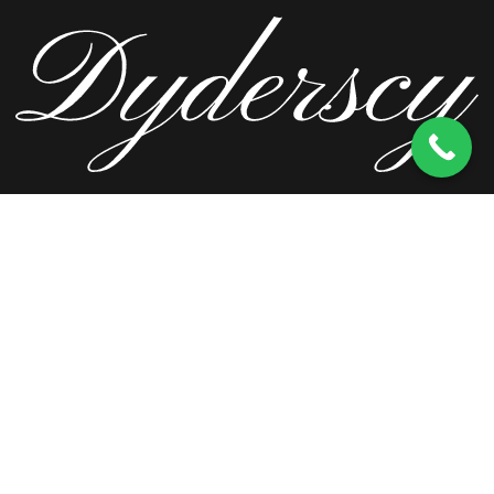
ul. Wierzbowa 13, 62-571 Stare Miasto
kom.
603 256 728
tel.
63 241 66 69
ul. Staromorzysławska 8C, 62-510 Konin
kom.
603 256 728
ul. Kopernika 2, 62-590 Golina
kom.
603 256 728