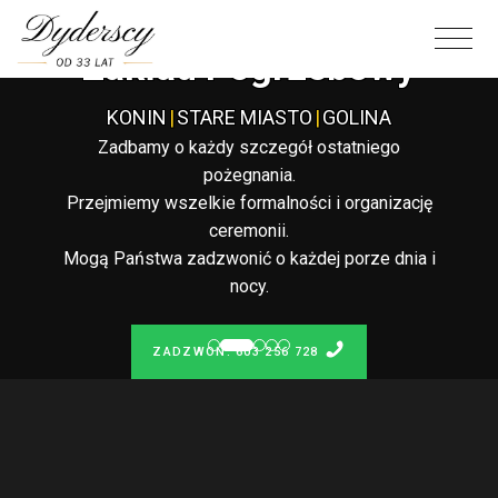
Całodobowy
Zakład Pogrzebowy
KONIN
|
STARE MIASTO
|
GOLINA
Zadbamy o każdy szczegół ostatniego
pożegnania.
Przejmiemy wszelkie formalności i organizację
ceremonii.
Mogą Państwa zadzwonić o każdej porze dnia i
nocy.
ZADZWOŃ: 603 256 728