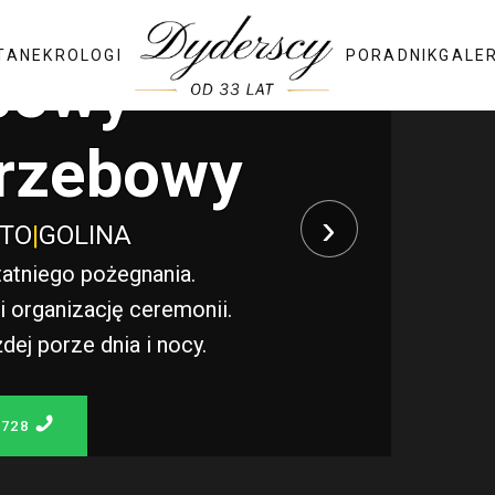
TA
NEKROLOGI
PORADNIK
GALE
bowy
rzebowy
›
STO
|
GOLINA
atniego pożegnania.
 organizację ceremonii.
j porze dnia i nocy.
 728