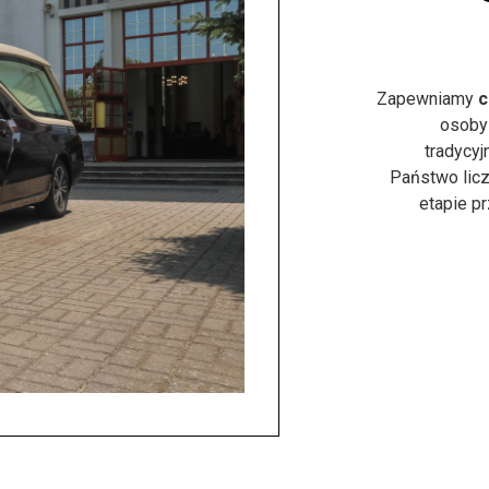
Zapewniamy
c
osoby
tradycyj
Państwo licz
etapie p