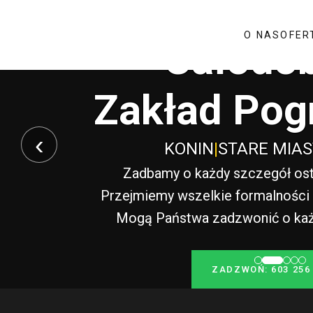
O NAS
OFER
Całodo
Zakład Pog
‹
KONIN
|
STARE MIA
Zadbamy o każdy szczegół ost
Przejmiemy wszelkie formalności i
Mogą Państwa zadzwonić o każde
ZADZWOŃ: 603 256