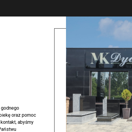
i godnego
opiekę oraz pomoc
 kontakt, abyśmy
 Państwu