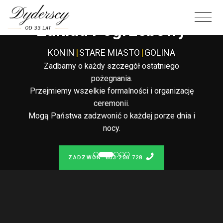
Całodobowy
Zakład Pogrzebowy
KONIN
|
STARE MIASTO
|
GOLINA
Zadbamy o każdy szczegół ostatniego
pożegnania.
Przejmiemy wszelkie formalności i organizację
ceremonii.
Mogą Państwa zadzwonić o każdej porze dnia i
nocy.
ZADZWOŃ: 603 256 728