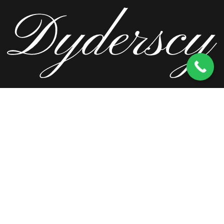
ul. Wierzbowa 13, 62-571 Stare Miasto
kom.
603 256 728
tel.
63 241 66 69
ul. Staromorzysławska 8C, 62-510 Konin
kom.
603 256 728
ul. Kopernika 2, 62-590 Golina
kom.
603 256 728