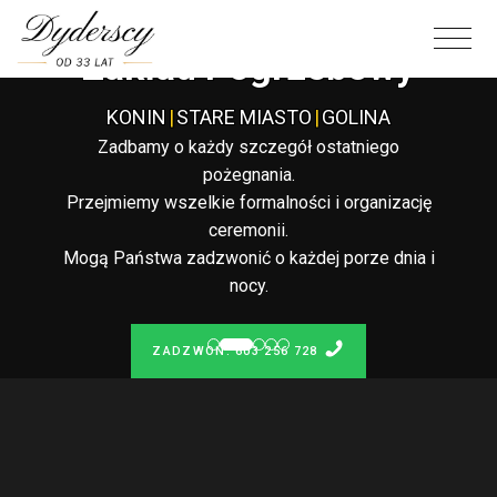
Całodobowy
Zakład Pogrzebowy
KONIN
|
STARE MIASTO
|
GOLINA
Zadbamy o każdy szczegół ostatniego
pożegnania.
Przejmiemy wszelkie formalności i organizację
ceremonii.
Mogą Państwa zadzwonić o każdej porze dnia i
nocy.
ZADZWOŃ: 603 256 728