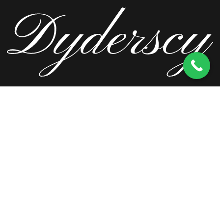
ul. Wierzbowa 13, 62-571 Stare Miasto
kom.
603 256 728
tel.
63 241 66 69
ul. Staromorzysławska 8C, 62-510 Konin
kom.
603 256 728
ul. Kopernika 2, 62-590 Golina
kom.
603 256 728