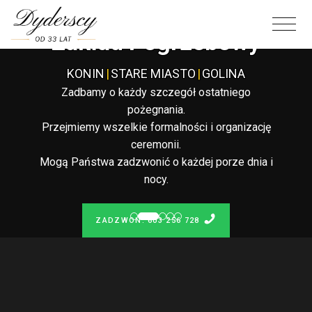
Całodobowy
Zakład Pogrzebowy
KONIN
|
STARE MIASTO
|
GOLINA
Zadbamy o każdy szczegół ostatniego
pożegnania.
Przejmiemy wszelkie formalności i organizację
ceremonii.
Mogą Państwa zadzwonić o każdej porze dnia i
nocy.
ZADZWOŃ: 603 256 728