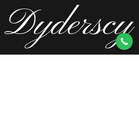
ul. Wierzbowa 13, 62-571 Stare Miasto
kom.
603 256 728
tel.
63 241 66 69
ul. Staromorzysławska 8C, 62-510 Konin
kom.
603 256 728
ul. Kopernika 2, 62-590 Golina
kom.
603 256 728