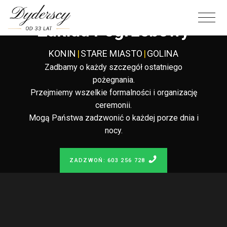
Całodobowy
Zakład Pogrzebowy
KONIN
|
STARE MIASTO
|
GOLINA
Zadbamy o każdy szczegół ostatniego
pożegnania.
Przejmiemy wszelkie formalności i organizację
ceremonii.
Mogą Państwa zadzwonić o każdej porze dnia i
nocy.
ZADZWOŃ: 603 256 728