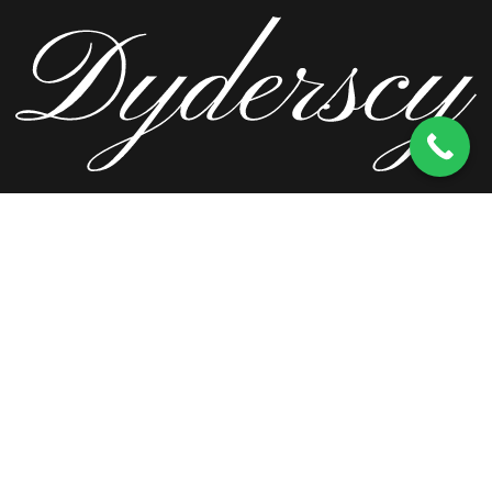
ul. Wierzbowa 13, 62-571 Stare Miasto
kom.
603 256 728
tel.
63 241 66 69
ul. Staromorzysławska 8C, 62-510 Konin
kom.
603 256 728
ul. Kopernika 2, 62-590 Golina
kom.
603 256 728