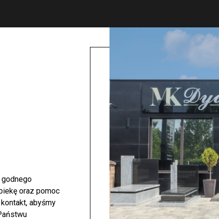
i godnego
opiekę oraz pomoc
 kontakt, abyśmy
 Państwu