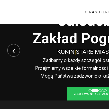
O NAS
OFER
Całodo
Zakład Pog
‹
KONIN
|
STARE MIA
Zadbamy o każdy szczegół ost
Przejmiemy wszelkie formalności i
Mogą Państwa zadzwonić o każde
ZADZWOŃ: 603 256