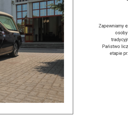
Zapewniamy
c
osoby
tradycyj
Państwo licz
etapie p