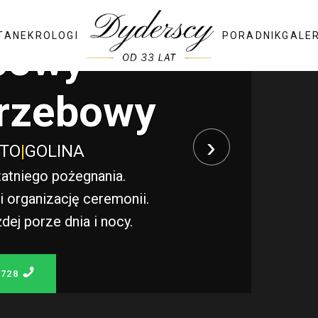
TA
NEKROLOGI
PORADNIK
GALE
bowy
rzebowy
›
STO
|
GOLINA
atniego pożegnania.
 organizację ceremonii.
j porze dnia i nocy.
 728