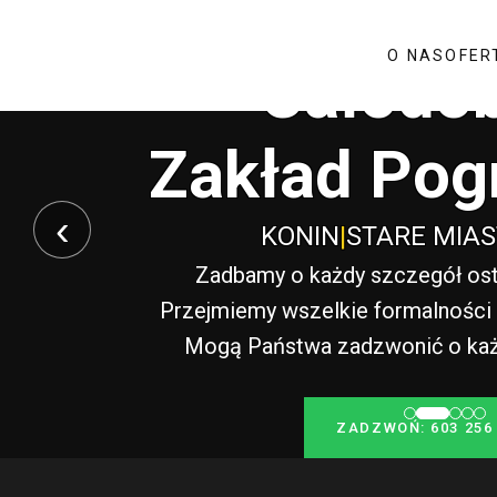
O NAS
OFER
Całodo
Zakład Pog
‹
KONIN
|
STARE MIA
Zadbamy o każdy szczegół ost
Przejmiemy wszelkie formalności i
Mogą Państwa zadzwonić o każde
ZADZWOŃ: 603 256