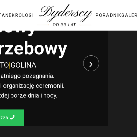
TA
NEKROLOGI
PORADNIK
GALE
bowy
rzebowy
›
STO
|
GOLINA
atniego pożegnania.
 organizację ceremonii.
j porze dnia i nocy.
 728