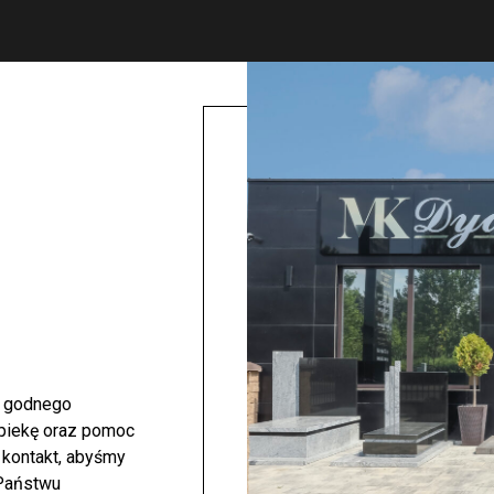
i godnego
opiekę oraz pomoc
 kontakt, abyśmy
 Państwu