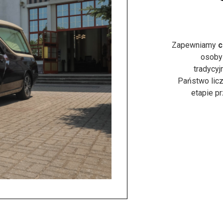
Zapewniamy
c
osoby
tradycyj
Państwo licz
etapie p