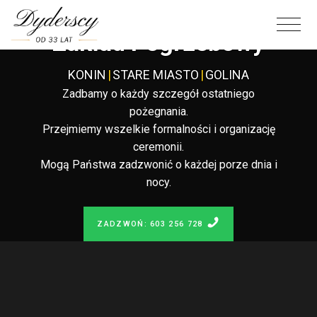
Całodobowy
Zakład Pogrzebowy
KONIN
|
STARE MIASTO
|
GOLINA
Zadbamy o każdy szczegół ostatniego
pożegnania.
Przejmiemy wszelkie formalności i organizację
ceremonii.
Mogą Państwa zadzwonić o każdej porze dnia i
nocy.
ZADZWOŃ: 603 256 728