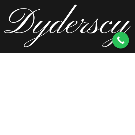
ul. Wierzbowa 13, 62-571 Stare Miasto
kom.
603 256 728
tel.
63 241 66 69
ul. Staromorzysławska 8C, 62-510 Konin
kom.
603 256 728
ul. Kopernika 2, 62-590 Golina
kom.
603 256 728