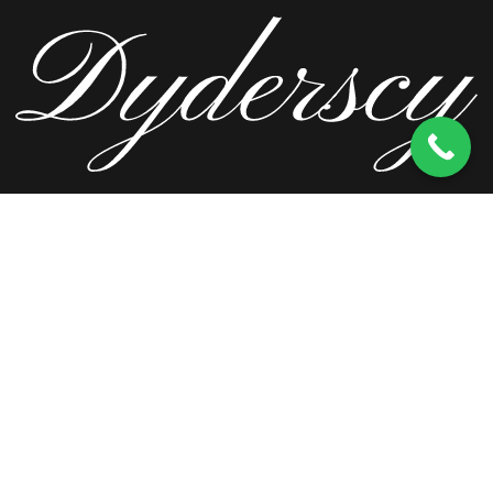
ul. Wierzbowa 13, 62-571 Stare Miasto
kom.
603 256 728
tel.
63 241 66 69
ul. Staromorzysławska 8C, 62-510 Konin
kom.
603 256 728
ul. Kopernika 2, 62-590 Golina
kom.
603 256 728