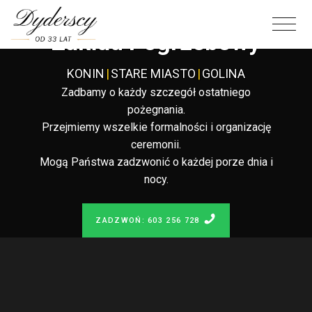
Całodobowy
Zakład Pogrzebowy
KONIN
|
STARE MIASTO
|
GOLINA
Zadbamy o każdy szczegół ostatniego
pożegnania.
Przejmiemy wszelkie formalności i organizację
ceremonii.
Mogą Państwa zadzwonić o każdej porze dnia i
nocy.
ZADZWOŃ: 603 256 728