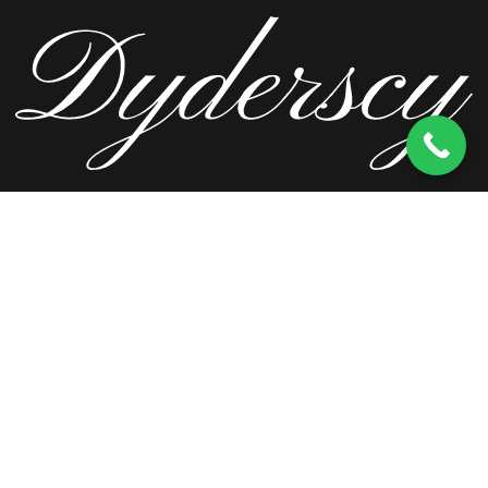
ul. Wierzbowa 13, 62-571 Stare Miasto
kom.
603 256 728
tel.
63 241 66 69
ul. Staromorzysławska 8C, 62-510 Konin
kom.
603 256 728
ul. Kopernika 2, 62-590 Golina
kom.
603 256 728