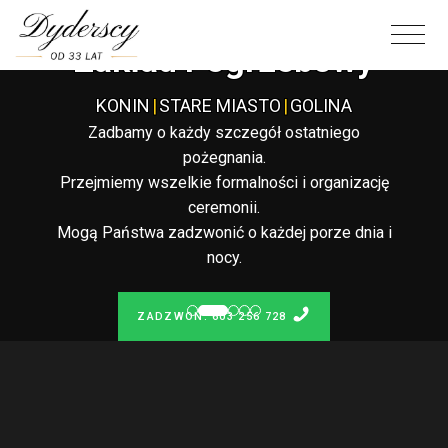
Całodobowy
Zakład Pogrzebowy
KONIN
|
STARE MIASTO
|
GOLINA
Zadbamy o każdy szczegół ostatniego
pożegnania.
Przejmiemy wszelkie formalności i organizację
ceremonii.
Mogą Państwa zadzwonić o każdej porze dnia i
nocy.
ZADZWOŃ: 603 256 728