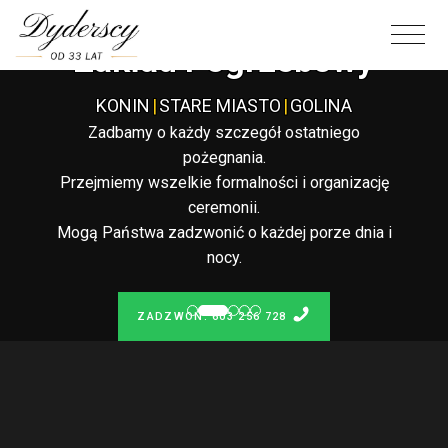
Całodobowy
Zakład Pogrzebowy
KONIN
|
STARE MIASTO
|
GOLINA
Zadbamy o każdy szczegół ostatniego
pożegnania.
Przejmiemy wszelkie formalności i organizację
ceremonii.
Mogą Państwa zadzwonić o każdej porze dnia i
nocy.
ZADZWOŃ: 603 256 728