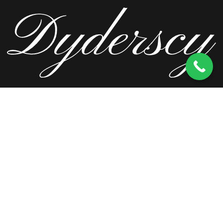
ul. Wierzbowa 13, 62-571 Stare Miasto
kom.
603 256 728
tel.
63 241 66 69
ul. Staromorzysławska 8C, 62-510 Konin
kom.
603 256 728
ul. Kopernika 2, 62-590 Golina
kom.
603 256 728