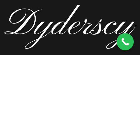
ul. Wierzbowa 13, 62-571 Stare Miasto
kom.
603 256 728
tel.
63 241 66 69
ul. Staromorzysławska 8C, 62-510 Konin
kom.
603 256 728
ul. Kopernika 2, 62-590 Golina
kom.
603 256 728