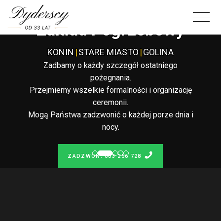
Całodobowy
Zakład Pogrzebowy
KONIN
|
STARE MIASTO
|
GOLINA
Zadbamy o każdy szczegół ostatniego
pożegnania.
Przejmiemy wszelkie formalności i organizację
ceremonii.
Mogą Państwa zadzwonić o każdej porze dnia i
nocy.
ZADZWOŃ: 603 256 728