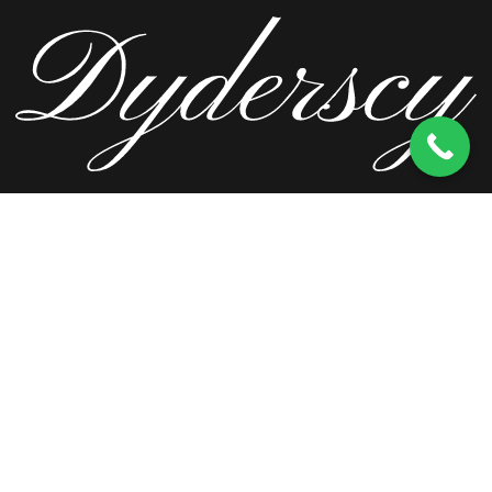
ul. Wierzbowa 13, 62-571 Stare Miasto
kom.
603 256 728
tel.
63 241 66 69
ul. Staromorzysławska 8C, 62-510 Konin
kom.
603 256 728
ul. Kopernika 2, 62-590 Golina
kom.
603 256 728