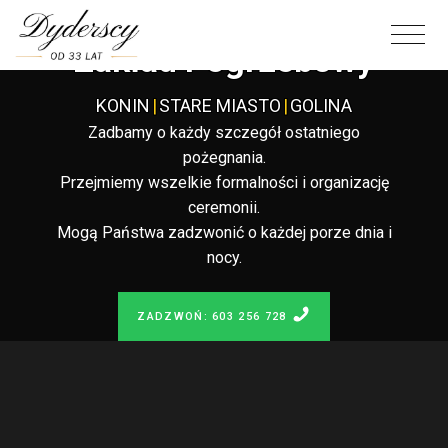
Całodobowy
Zakład Pogrzebowy
KONIN
|
STARE MIASTO
|
GOLINA
Zadbamy o każdy szczegół ostatniego
pożegnania.
Przejmiemy wszelkie formalności i organizację
ceremonii.
Mogą Państwa zadzwonić o każdej porze dnia i
nocy.
ZADZWOŃ: 603 256 728