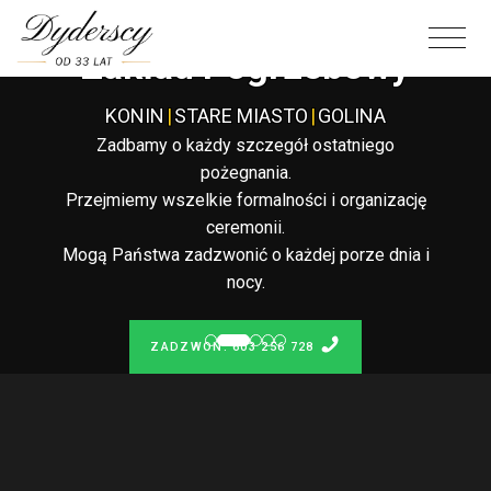
Całodobowy
Zakład Pogrzebowy
KONIN
|
STARE MIASTO
|
GOLINA
Zadbamy o każdy szczegół ostatniego
pożegnania.
Przejmiemy wszelkie formalności i organizację
ceremonii.
Mogą Państwa zadzwonić o każdej porze dnia i
nocy.
ZADZWOŃ: 603 256 728