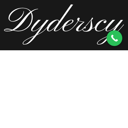
ul. Wierzbowa 13, 62-571 Stare Miasto
kom.
603 256 728
tel.
63 241 66 69
ul. Staromorzysławska 8C, 62-510 Konin
kom.
603 256 728
ul. Kopernika 2, 62-590 Golina
kom.
603 256 728