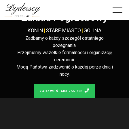
Całodobowy
Zakład Pogrzebowy
KONIN
|
STARE MIASTO
|
GOLINA
Zadbamy o każdy szczegół ostatniego
pożegnania.
Przejmiemy wszelkie formalności i organizację
ceremonii.
Mogą Państwa zadzwonić o każdej porze dnia i
nocy.
ZADZWOŃ: 603 256 728