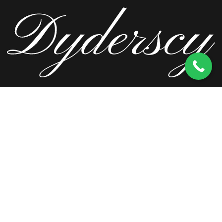
ul. Wierzbowa 13, 62-571 Stare Miasto
kom.
603 256 728
tel.
63 241 66 69
ul. Staromorzysławska 8C, 62-510 Konin
kom.
603 256 728
ul. Kopernika 2, 62-590 Golina
kom.
603 256 728