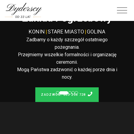
Całodobowy
Zakład Pogrzebowy
KONIN
|
STARE MIASTO
|
GOLINA
Zadbamy o każdy szczegół ostatniego
pożegnania.
Przejmiemy wszelkie formalności i organizację
ceremonii.
Mogą Państwa zadzwonić o każdej porze dnia i
nocy.
ZADZWOŃ: 603 256 728