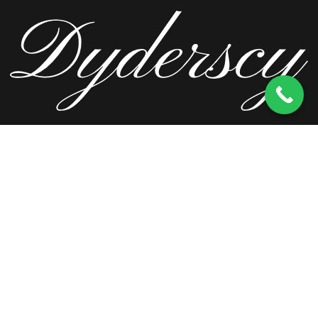
ul. Wierzbowa 13, 62-571 Stare Miasto
kom.
603 256 728
tel.
63 241 66 69
ul. Staromorzysławska 8C, 62-510 Konin
kom.
603 256 728
ul. Kopernika 2, 62-590 Golina
kom.
603 256 728