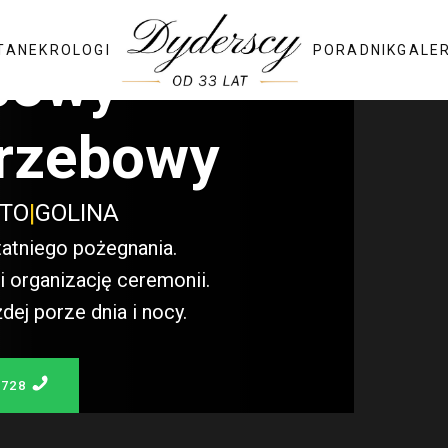
TA
NEKROLOGI
PORADNIK
GALE
bowy
rzebowy
STO
|
GOLINA
atniego pożegnania.
 organizację ceremonii.
j porze dnia i nocy.
 728