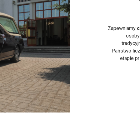
Zapewniamy
c
osoby
tradycyj
Państwo licz
etapie p