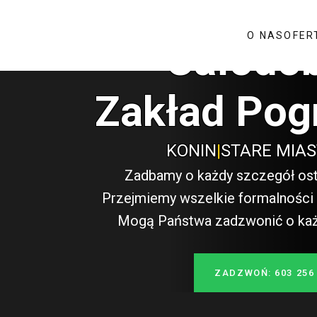
O NAS
OFER
Całodo
Zakład Pog
KONIN
|
STARE MIA
Zadbamy o każdy szczegół ost
Przejmiemy wszelkie formalności i
Mogą Państwa zadzwonić o każde
ZADZWOŃ: 603 256