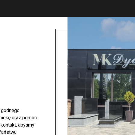
i godnego
opiekę oraz pomoc
 kontakt, abyśmy
 Państwu