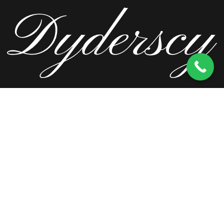
ul. Wierzbowa 13, 62-571 Stare Miasto
kom.
603 256 728
tel.
63 241 66 69
ul. Staromorzysławska 8C, 62-510 Konin
kom.
603 256 728
ul. Kopernika 2, 62-590 Golina
kom.
603 256 728