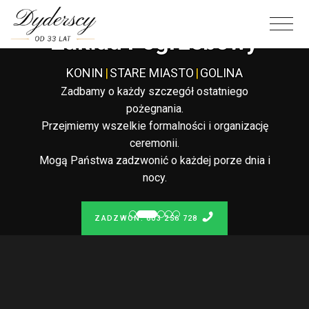
Całodobowy
Zakład Pogrzebowy
KONIN
|
STARE MIASTO
|
GOLINA
Zadbamy o każdy szczegół ostatniego
pożegnania.
Przejmiemy wszelkie formalności i organizację
ceremonii.
Mogą Państwa zadzwonić o każdej porze dnia i
nocy.
ZADZWOŃ: 603 256 728