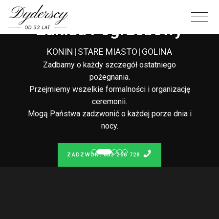
Całodobowy
Zakład Pogrzebowy
KONIN
|
STARE MIASTO
|
GOLINA
Zadbamy o każdy szczegół ostatniego
pożegnania.
Przejmiemy wszelkie formalności i organizację
ceremonii.
Mogą Państwa zadzwonić o każdej porze dnia i
nocy.
ZADZWOŃ: 603 256 728