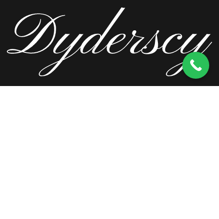
ul. Wierzbowa 13, 62-571 Stare Miasto
kom.
603 256 728
tel.
63 241 66 69
ul. Staromorzysławska 8C, 62-510 Konin
kom.
603 256 728
ul. Kopernika 2, 62-590 Golina
kom.
603 256 728