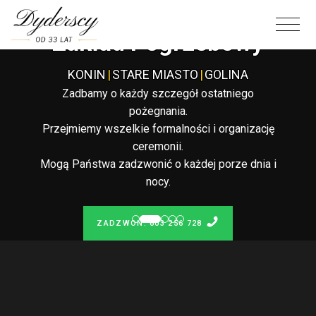
Całodobowy
Zakład Pogrzebowy
KONIN
|
STARE MIASTO
|
GOLINA
Zadbamy o każdy szczegół ostatniego
pożegnania.
Przejmiemy wszelkie formalności i organizację
ceremonii.
Mogą Państwa zadzwonić o każdej porze dnia i
nocy.
ZADZWOŃ: 603 256 728