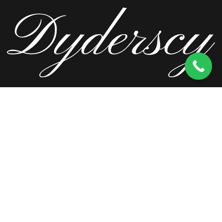
ul. Wierzbowa 13, 62-571 Stare Miasto
kom.
603 256 728
tel.
63 241 66 69
ul. Staromorzysławska 8C, 62-510 Konin
kom.
603 256 728
ul. Kopernika 2, 62-590 Golina
kom.
603 256 728